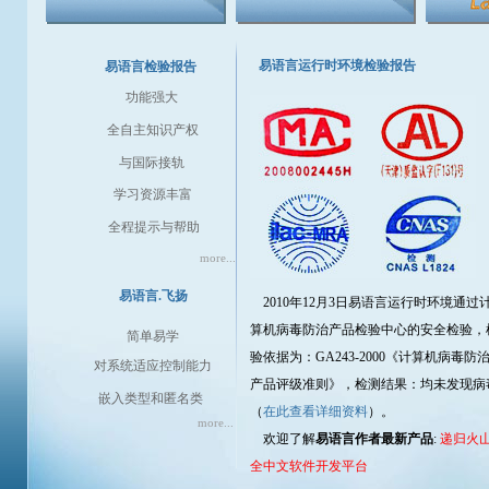
易语言运行时环境检验报告
易语言检验报告
功能强大
全自主知识产权
与国际接轨
学习资源丰富
全程提示与帮助
more...
易语言.飞扬
2010年12月3日易语言运行时环境通过
算机病毒防治产品检验中心的安全检验，
简单易学
验依据为：GA243-2000《计算机病毒防
对系统适应控制能力
产品评级准则》，检测结果：均未发现病
嵌入类型和匿名类
（
在此查看详细资料
）。
more...
欢迎了解
易语言作者最新产品
:
递归火
全中文软件开发平台